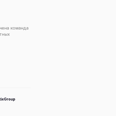
чена команда
ктных
ixGroup