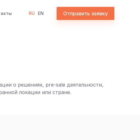
Отправить заявку
такты
RU
EN
ии о решениях, pre-sale деятельности,
анной локации или стране.