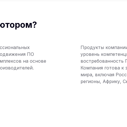
ьютором?
ессиональных
Продукты компании
родвижения ПО
уровень компетенци
омплексов на основе
востребованность 
роизводителей.
Компания готова к 
мира, включая Росс
регионы, Африку, 