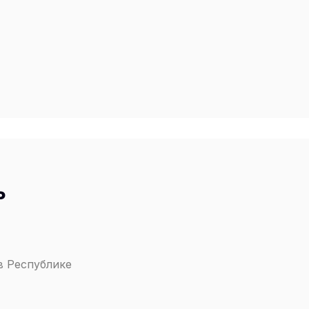
ь
в Республике