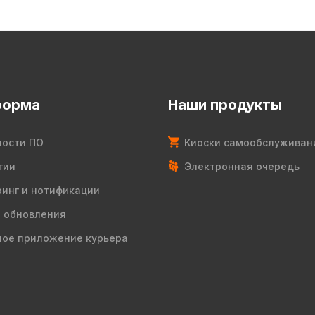
форма
Наши продукты
ости ПО
Киоски самообслуживан
гии
Электронная очередь
инг и нотификации
 обновления
ое приложение курьера