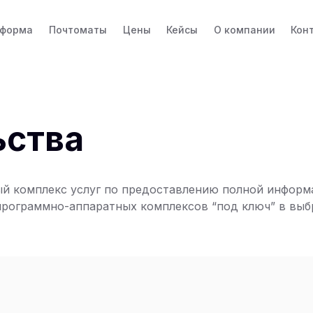
тформа
Почтоматы
Цены
Кейсы
О компании
Кон
ьства
 комплекс услуг по предоставлению полной информац
рограммно-аппаратных комплексов “под ключ” в выбр