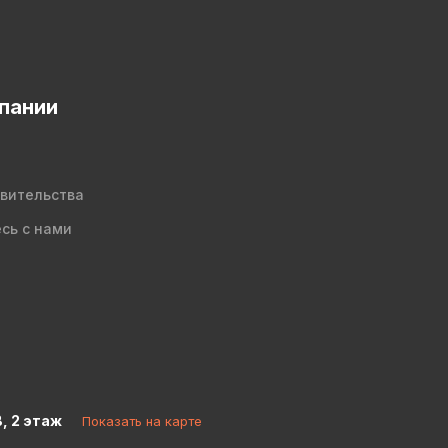
пании
вительства
сь с нами
В, 2 этаж
Показать на карте