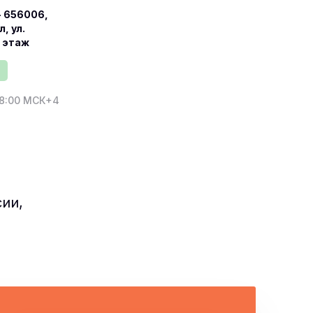
 656006,
, ул.
2 этаж
18:00 МСК+4
ии,