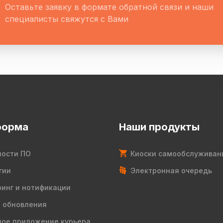
Оставьте заявку в формате обратной связи и наши
специалисты свяжутся с Вами
форма
Наши продукты
ости ПО
Киоски самообслуживан
гии
Электронная очередь
инг и нотификации
 обновления
ое приложение курьера