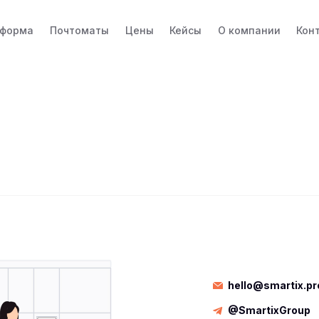
тформа
Почтоматы
Цены
Кейсы
О компании
Кон
hello@smartix.pr
@SmartixGroup