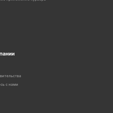
пании
вительства
сь с нами